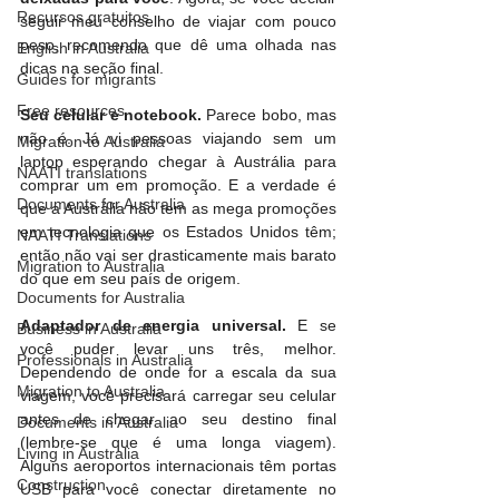
Recursos gratuitos
seguir meu conselho de viajar com pouco 
peso, recomendo que dê uma olhada nas 
English in Australia
dicas na seção final.
Guides for migrants
Free resources
Seu celular e notebook. 
Parece bobo, mas 
não é. Já vi pessoas viajando sem um 
Migration to Australia
laptop esperando chegar à Austrália para 
NAATI translations
comprar um em promoção. E a verdade é 
Documents for Australia
que a Austrália não tem as mega promoções 
em tecnologia que os Estados Unidos têm; 
NAATI Translations
então não vai ser drasticamente mais barato 
Migration to Australia
do que em seu país de origem.
Documents for Australia
Adaptador de energia universal.
 E se 
Business in Australia
você puder levar uns três, melhor. 
Professionals in Australia
Dependendo de onde for a escala da sua 
Migration to Australia
viagem, você precisará carregar seu celular 
antes de chegar ao seu destino final 
Documents in Australia
(lembre-se que é uma longa viagem). 
Living in Australia
Alguns aeroportos internacionais têm portas 
Construction
USB para você conectar diretamente no 