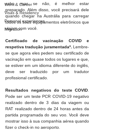
cabo, mas se não, é melhor estar 
Work & Career
preparado. Além disso, você precisará dele 
Visas & Residency
quando chegar na Austrália para carregar 
Personal experiences
todos os seus equipamentos eletrônicos que 
viajam com você.
Migration
Certificado de vacinação COVID e 
respetiva tradução juramentada*.
 Lembre-
se que agora eles pedem seu certificado de 
vacinação em quase todos os lugares e que, 
se estiver em um idioma diferente do inglês, 
deve ser traduzido por um tradutor 
profissional certificado.
Resultados negativos do teste COVID
. 
Pode ser um teste PCR COVID-19 negativo 
realizado dentro de 3 dias da viagem ou 
RAT realizado dentro de 24 horas antes da 
partida programada do seu voo. Você deve 
mostrar isso à sua companhia aérea quando 
fizer o check-in no aeroporto.