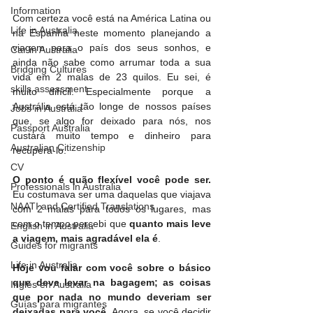
Information
Com certeza você está na América Latina ou 
Life in Australia
na Espanha neste momento planejando a 
viagem para o país dos seus sonhos, e 
Car in Australia
ainda não sabe como arrumar toda a sua 
Bridging Cultures
vida em 2 malas de 23 quilos. Eu sei, é 
skills assessment
muito difícil. Especialmente porque a 
Austrália está tão longe de nossos países 
Jobs in Australia
que, se algo for deixado para nós, nos 
Passport Australia
custará muito tempo e dinheiro para 
Australian Citizenship
recuperá-lo.
CV
O ponto é quão flexível você pode ser. 
Professionals in Australia
Eu costumava ser uma daquelas que viajava 
NAATI and Certified Translations
com 2 malas para todos os lugares, mas 
com o tempo percebi que 
quanto mais leve 
English in Australia
a viagem, mais agradável ela é
.
Guides for migrants
Life in Australia
Hoje vou falar com você sobre o básico 
que deve levar na bagagem; as coisas 
Inglés en Australia
que por nada no mundo deveriam ser 
Guías para migrantes
deixadas para você
. Agora, se você decidir 