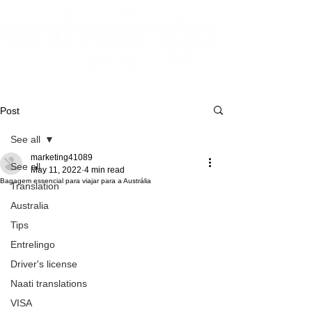
Post
See all
marketing41089
See all
May 11, 2022
4 min read
Bagagem essencial para viajar para a Austrália
Translation
Australia
Tips
Entrelingo
Driver's license
Naati translations
VISA